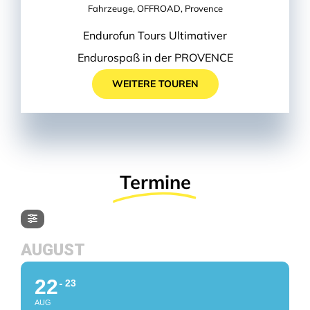
Fahrzeuge
,
OFFROAD
,
Provence
Endurofun Tours Ultimativer
Endurospaß in der PROVENCE
WEITERE TOUREN
Termine
AUGUST
22
23
AUG