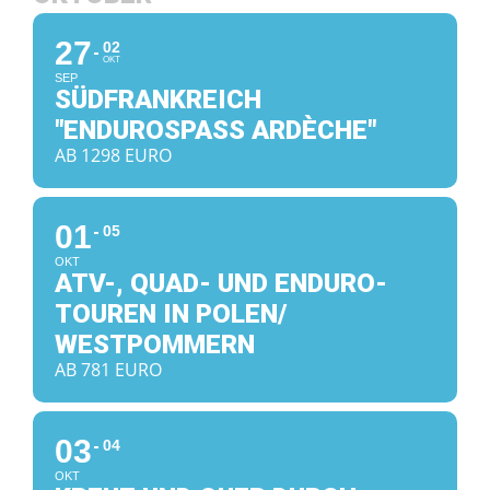
27
02
OKT
SEP
SÜDFRANKREICH
"ENDUROSPASS ARDÈCHE"
AB 1298 EURO
01
05
OKT
ATV-, QUAD- UND ENDURO-
TOUREN IN POLEN/
WESTPOMMERN
AB 781 EURO
03
04
OKT