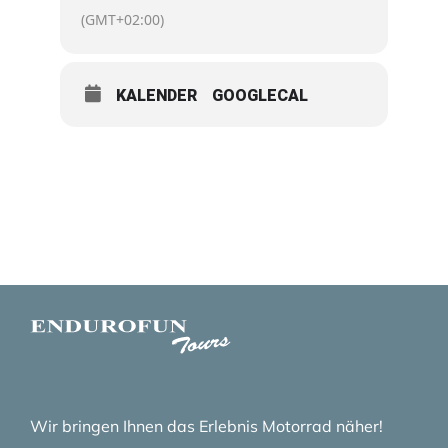
Anfängertouren in Schleswig-Holstein, ab 361 €,
(GMT+02:00)
Mietmotorräder auf Anfrage, z.B. Yamaha WR
250 F/ Yamaha TT 350 , ab 125 € pro Tag
KALENDER
GOOGLECAL
Wir bringen Ihnen das Erlebnis Motorrad näher!