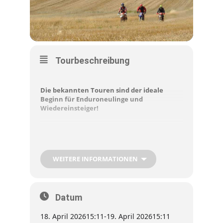
Tourbeschreibung
Die bekannten Touren sind der ideale
Beginn für Enduroneulinge und
Wiedereinsteiger!
Erlebe auf deiner Enduro-Tour das einmalige
Abenteuer, mit deiner Maschine den Nord-
Ostsee-Kanal per kostenloser Fähre zu
WEITERE INFORMATIONEN
überqueren! Bestaune dabei die mächtigen
Seeschiffe, die auf der berühmtesten
Wasserstraße der Welt entlanggleiten – ein
atemberaubendes Erlebnis für Enduro-Anfänger
Datum
und echte Offroad-Fans.
18. April 2026
15:11
-
19. April 2026
15:11