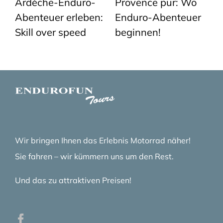
Ardèche-Enduro-
Provence pur: Wo
E
Abenteuer erleben:
Enduro-Abenteuer
M
Skill over speed
beginnen!
u
Wir bringen Ihnen das Erlebnis Motorrad näher!
Sie fahren – wir kümmern uns um den Rest.
Und das zu attraktiven Preisen!