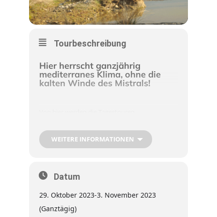
Tourbeschreibung
Hier herrscht ganzjährig
mediterranes Klima, ohne die
kalten Winde des Mistrals!
Von hier werden die Tagestouren
unternommen:
In die immergrüne Garriguelandschaft im
Süden. Auf alten und steinigen Eselspfaden geht
WEITERE INFORMATIONEN
es durch die hügelige Landschaft. Auf einer
westlichen Schleife geht es in die Ausläufer der
Cevennen, – auf Schotterwegen hinauf bis auf
1000 Metern Höhe. Im Osten erreichen wir das
Datum
bekannte Ardechetal und besichtigen bei Vallon-
Pont-D` Arc den imposanten Felsbogen, der die
29. Oktober 2023
-
3. November 2023
Ardeche überspannt.
(Ganztägig)