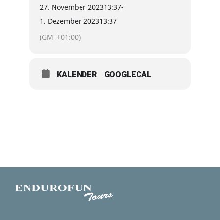
27. November 2023
13:37
-
und abwechselungsreiche Landschaftsbilder
aufweist.
1. Dezember 2023
13:37
(GMT+01:00)
KALENDER
GOOGLECAL