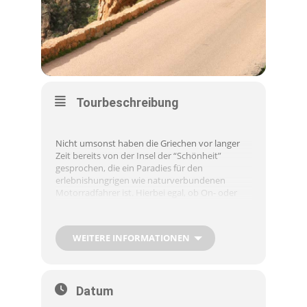
Tourbeschreibung
Nicht umsonst haben die Griechen vor langer
Zeit bereits von der Insel der “Schönheit”
gesprochen, die ein Paradies für den
erlebnishungrigen wie naturverbundenen
Motorradfahrer ist. Hierbei egal, ob On- oder
Offroad. Für beide Sparten bieten wir
entsprechendes.
WEITERE INFORMATIONEN
Korsika ist das 20. Departement Frankreichs und
ist die drittgrößte Insel im westlichen
Mittelmeerraum. Die Insel ist ein Granitgebirge
Datum
im Meer, das von 2800 m Höhe bis runter zum
Meeresspiegel eine üppige, vielfältige Vegetation