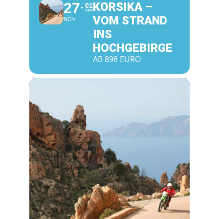
27
KORSIKA –
01
DEZ
VOM STRAND
NOV
INS
HOCHGEBIRGE
AB 898 EURO