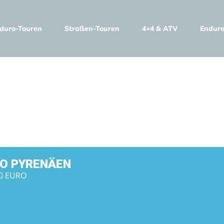
duro-Touren
Straßen-Touren
4×4 & ATV
Enduro
PYRENÄEN
O PYRENÄEN
00 EURO