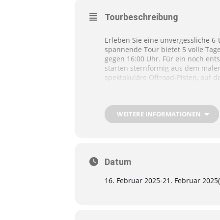
Tourbeschreibung
Erleben Sie eine unvergessliche 6-
spannende Tour bietet 5 volle Ta
gegen 16:00 Uhr. Für ein noch ent
starten sternförmig aus dem maler
spektakuläre Offroad-Pisten, auf 
Weitere Informationen zur Tour fi
WEITERE INFORMATIONEN
Datum
16. Februar 2025
-
21. Februar 2025