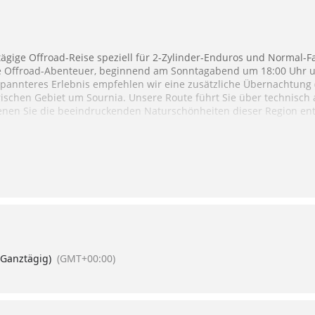
tägige Offroad-Reise speziell für 2-Zylinder-Enduros und Normal-Fa
ge Offroad-Abenteuer, beginnend am Sonntagabend um 18:00 Uhr 
spannteres Erlebnis empfehlen wir eine zusätzliche Übernachtung (
ischen Gebiet um Sournia. Unsere Route führt Sie über technisch
denen Sie die beeindruckenden Naturschönheiten dieser Region e
nden Sie hier.
(Ganztägig)
(GMT+00:00)