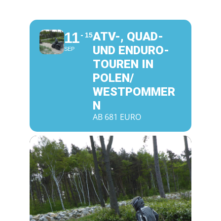
11
ATV-, QUAD-
15
UND ENDURO-
SEP
TOUREN IN
POLEN/
WESTPOMMER
N
AB 681 EURO