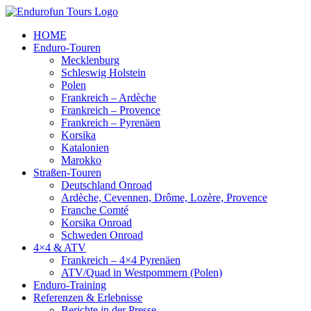
Zum
Inhalt
HOME
springen
Enduro-Touren
Mecklenburg
Schleswig Holstein
Polen
Frankreich – Ardèche
Frankreich – Provence
Frankreich – Pyrenäen
Korsika
Katalonien
Marokko
Straßen-Touren
Deutschland Onroad
Ardèche, Cevennen, Drôme, Lozère, Provence
Franche Comté
Korsika Onroad
Schweden Onroad
4×4 & ATV
Frankreich – 4×4 Pyrenäen
ATV/Quad in Westpommern (Polen)
Enduro-Training
Referenzen & Erlebnisse
Berichte in der Presse