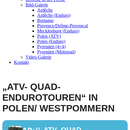
Bild-Galerie
Ardèche
Ardèche (Enduro)
Bretagne
Provence/Drôme-Provençal
Mecklenburg (Enduro)
Polen (ATV)
Polen (Enduro)
Pyrenäen (4×4)
Pyrenäen (Motorrad)
Video-Galerie
Kontakt
„ATV- QUAD-
ENDUROTOUREN“ IN
POLEN/ WESTPOMMERN
„ATV- QUAD-
23