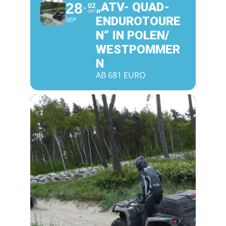
28
„ATV- QUAD-
02
OKT
ENDUROTOURE
SEP
N“ IN POLEN/
WESTPOMMER
N
AB 681 EURO