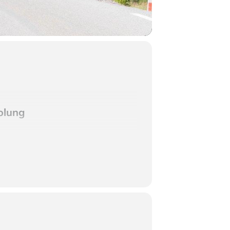
olung
e sich auf 900 bis 1100 Metern Höhe
ungestörte Touren und Erkundungen. Als
eichs bietet sie eine außergewöhnlich
gleichliche Stille und Schönheit der