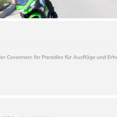
er Cevennen: Ihr Paradies für Ausflüge und Erh
Sie zu den beeindruckenden Gebirgslandschaften der Cevennen, di
 durch ein ausgedehntes Netz traumhaft leerer Straßen, ideal für 
 und wirtschaftlich am schwächsten entwickelten Gegenden Frankr
r alle, die Ruhe und Natur genießen möchten. Erleben Sie die unver
sstress hinter sich.
hier.