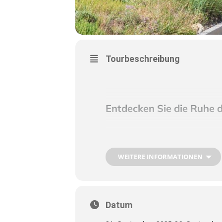
Tourbeschreibung
Entdecken Sie die Ruhe d
In nur wenigen Minuten gelangen 
erstrecken. Diese Region besticht
WEITERE INFORMATIONEN
eine der am wenigsten bevölkerten
geringe Verkehrsdichte. Perfekt fü
Cevennen und lassen Sie den Alltag
Datum
Weitere Informationen finden Sie 