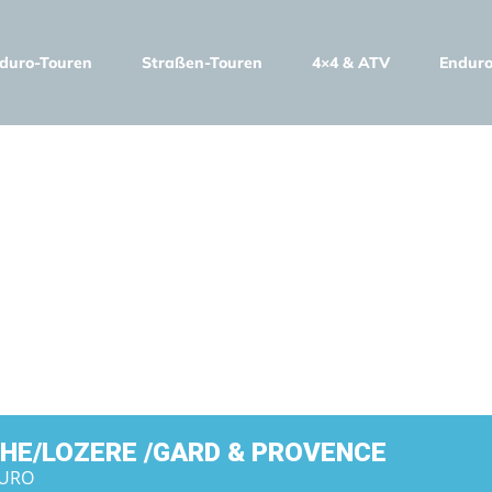
duro-Touren
Straßen-Touren
4×4 & ATV
Enduro
/LOZERE /GAR
E
HE/LOZERE /GARD & PROVENCE
EURO