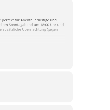
e perfekt für Abenteuerlustige und
end am Sonntagabend um 18:00 Uhr und
ne zusätzliche Übernachtung (gegen
 auf fahrtechnisch interessanten
Naturwundern der Region.