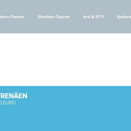
duro-Touren
Straßen-Touren
4×4 & ATV
Enduro
ENÄEN
YRENÄEN
00 EURO