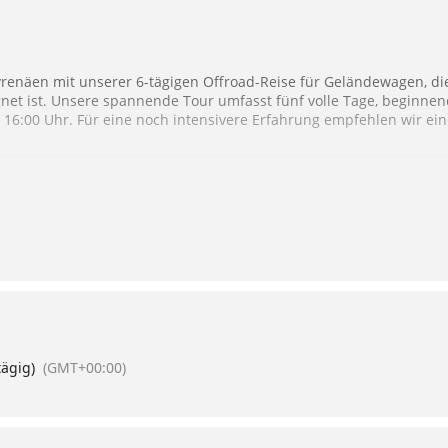
yrenäen mit unserer 6-tägigen Offroad-Reise für Geländewagen, di
net ist. Unsere spannende Tour umfasst fünf volle Tage, beginn
16:00 Uhr. Für eine noch intensivere Erfahrung empfehlen wir ei
schen Region um Sournia und erleben Sie die beeindruckende Natur
g gewählten Offroad-Pisten gelangen Sie zu den spektakulärsten 
nden Sie hier.
ägig)
(GMT+00:00)