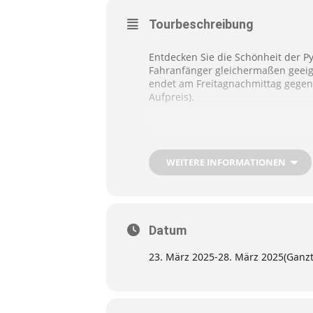
Tourbeschreibung
Entdecken Sie die Schönheit der P
Fahranfänger gleichermaßen geeig
endet am Freitagnachmittag gegen 
Aufpreis).
Starten Sie täglich von der idylli
Bergpfaden. Über unsere sorgfälti
WEITERE INFORMATIONEN
Weitere Informationen zur Tour fi
Datum
23. März 2025
-
28. März 2025
(Ganzt