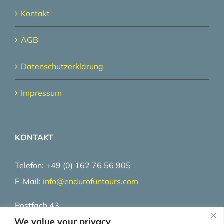
Kontakt
AGB
Datenschutzerklärung
Impressum
KONTAKT
Telefon: +49 (0) 162 76 56 905
E-Mail:
info@
endurofuntours.com
Postfach 43
We value your privacy
25710 Burg / Dithmarschen