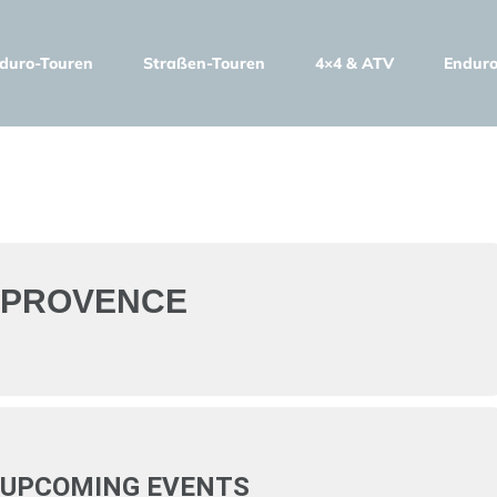
duro-Touren
Straßen-Touren
4×4 & ATV
Enduro
Events by Toure
PROVENCE
UPCOMING EVENTS